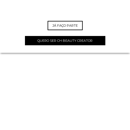
JÁ FAÇO PARTE
QUERO SER CH BEAUTY CREATOR
EI, CREATOR
VOCÊ É APAIXONADO
POR MAQUIAGEM?
Sim!? Então, o CH BEAUTY CREATORS é a sua
chance de participar da nossa comunidade de